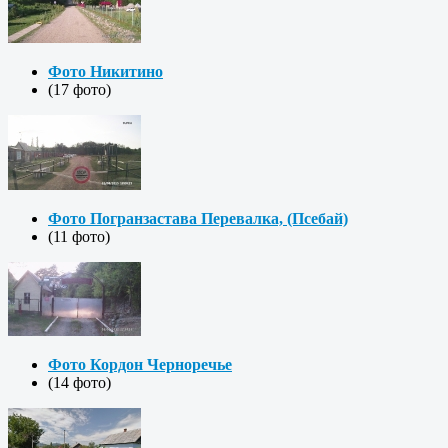
Фото Никитино
(17 фото)
Фото Погранзастава Перевалка, (Псебай)
(11 фото)
Фото Кордон Черноречье
(14 фото)