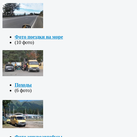
Фото поездки на море
(10 фото)
Походы
(6 фото)
Фото микроавтобусы