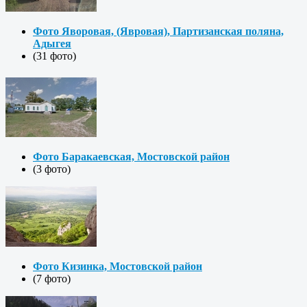
Фото Яворовая, (Явровая), Партизанская поляна,
Адыгея
(31 фото)
Фото Баракаевская, Мостовской район
(3 фото)
Фото Кизинка, Мостовской район
(7 фото)