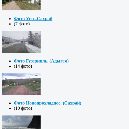
Фото Усть-Сахрай
(7 фото)
Фото Гузерипль, (Адыгея)
(14 фото)
Фото Новопрохладное, (Сахрай)
(10 фото)