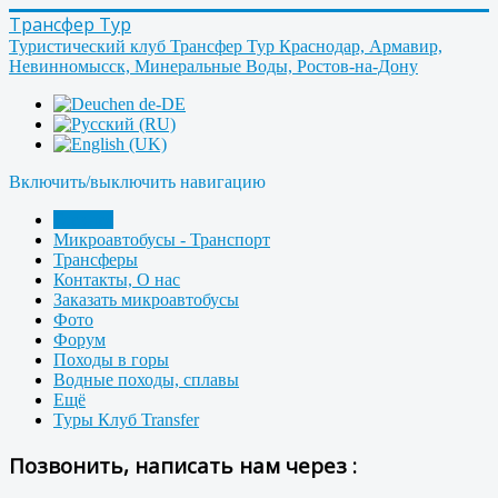
Трансфер Тур
Туристический клуб Трансфер Тур Краснодар, Армавир,
Невинномысск, Минеральные Воды, Ростов-на-Дону
Включить/выключить навигацию
Главная
Микроавтобусы - Транспорт
Трансферы
Контакты, О нас
Заказать микроавтобусы
Фото
Форум
Походы в горы
Водные походы, сплавы
Ещё
Туры Клуб Transfer
Позвонить, написать нам через :