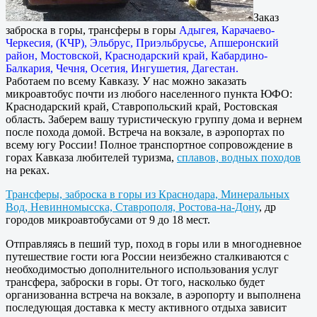
Заказ
заброска в горы, трансферы в горы
Адыгея, Карачаево-
Черкесия, (КЧР), Эльбрус, Приэльбрусье, Апшеронский
район, Мостовской, Краснодарский край, Кабардино-
Балкария, Чечня, Осетия, Ингушетия, Дагестан.
Работаем по всему Кавказу. У нас можно заказать
микроавтобус почти из любого населенного пункта ЮФО:
Краснодарский край, Ставропольский край, Ростовская
область. Заберем вашу туристическую группу дома и вернем
после похода домой. Встреча на вокзале, в аэропортах по
всему югу России! Полное транспортное сопровождение в
горах Кавказа любителей туризма,
сплавов, водных походов
на реках.
Трансферы, заброска в горы из Краснодара, Минеральных
Вод, Невинномысска, Ставрополя, Ростова-на-Дону
, др
городов микроавтобусами от 9 до 18 мест.
Отправляясь в пеший тур, поход в горы или в многодневное
путешествие гости юга России неизбежно сталкиваются с
необходимостью дополнительного использования услуг
трансфера, заброски в горы. От того, насколько будет
организованна встреча на вокзале, в аэропорту и выполнена
последующая доставка к месту активного отдыха зависит