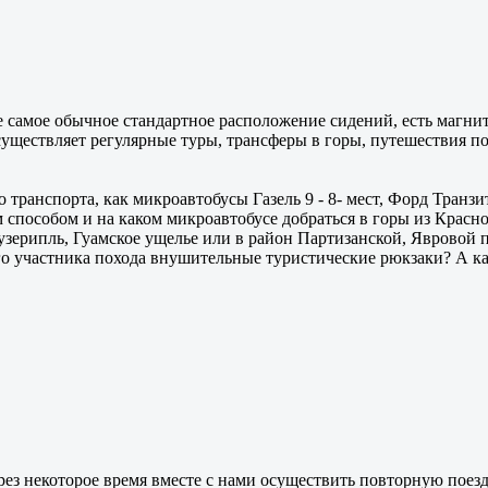
 самое обычное стандартное расположение сидений, есть магнит
осуществляет регулярные туры, трансферы в горы, путешествия п
ранспорта, как микроавтобусы Газель 9 - 8- мест, Форд Транзит 
 способом и на каком микроавтобусе добраться в горы из Красн
узерипль, Гуамское ущелье или в район Партизанской, Явровой п
го участника похода внушительные туристические рюкзаки? А как
рез некоторое время вместе с нами осуществить повторную поез