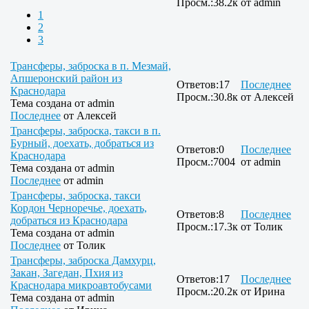
Просм.:
38.2к
от
admin
1
2
3
Трансферы, заброска в п. Мезмай,
Апшеронский район из
Ответов:
17
Последнее
Краснодара
Просм.:
30.8к
от
Алексей
Тема создана от
admin
Последнее
от
Алексей
Трансферы, заброска, такси в п.
Бурный, доехать, добраться из
Ответов:
0
Последнее
Краснодара
Просм.:
7004
от
admin
Тема создана от
admin
Последнее
от
admin
Трансферы, заброска, такси
Кордон Черноречье, доехать,
Ответов:
8
Последнее
добраться из Краснодара
Просм.:
17.3к
от
Толик
Тема создана от
admin
Последнее
от
Толик
Трансферы, заброска Дамхурц,
Закан, Загедан, Пхия из
Ответов:
17
Последнее
Краснодара микроавтобусами
Просм.:
20.2к
от
Ирина
Тема создана от
admin