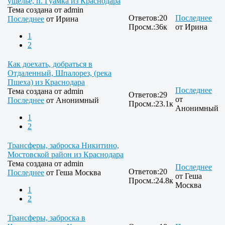
ущелье, п. Гуамка из Краснодара
Тема создана от
admin
Ответов:
20
Последнее
Последнее
от
Ирина
Просм.:
36к
от
Ирина
1
2
Как доехать, добраться в
Отдаленный, Шпалорез, (река
Пшеха) из Краснодара
Последнее
Тема создана от
admin
Ответов:
29
от
Последнее
от
Анонимный
Просм.:
23.1к
Анонимный
1
2
Трансферы, заброска Никитино,
Мостовской район из Краснодара
Тема создана от
admin
Последнее
Ответов:
20
Последнее
от
Геша Москва
от
Геша
Просм.:
24.8к
Москва
1
2
Трансферы, заброска в