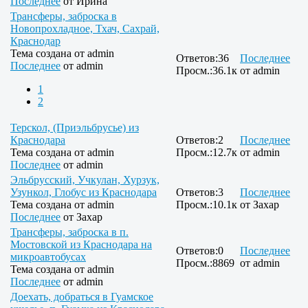
Последнее
от
Ирина
Трансферы, заброска в
Новопрохладное, Тхач, Сахрай,
Краснодар
Тема создана от
admin
Ответов:
36
Последнее
Последнее
от
admin
Просм.:
36.1к
от
admin
1
2
Терскол, (Приэльбрусье) из
Краснодара
Ответов:
2
Последнее
Тема создана от
admin
Просм.:
12.7к
от
admin
Последнее
от
admin
Эльбрусский, Учкулан, Хурзук,
Узункол, Глобус из Краснодара
Ответов:
3
Последнее
Тема создана от
admin
Просм.:
10.1к
от
Захар
Последнее
от
Захар
Трансферы, заброска в п.
Мостовской из Краснодара на
Ответов:
0
Последнее
микроавтобусах
Просм.:
8869
от
admin
Тема создана от
admin
Последнее
от
admin
Доехать, добраться в Гуамское