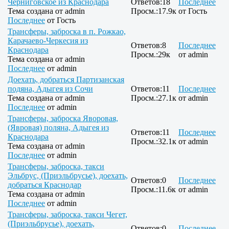
Черниговское из Краснодара
Ответов:
18
Последнее
Тема создана от
admin
Просм.:
17.9к
от
Гость
Последнее
от
Гость
Трансферы, заброска в п. Рожкао,
Карачаево-Черкесия из
Ответов:
8
Последнее
Краснодара
Просм.:
29к
от
admin
Тема создана от
admin
Последнее
от
admin
Доехать, добраться Партизанская
подяна, Адыгея из Сочи
Ответов:
11
Последнее
Тема создана от
admin
Просм.:
27.1к
от
admin
Последнее
от
admin
Трансферы, заброска Яворовая,
(Явровая) поляна, Адыгея из
Ответов:
11
Последнее
Краснодара
Просм.:
32.1к
от
admin
Тема создана от
admin
Последнее
от
admin
Трансферы, заброска, такси
Эльбрус, (Приэльбрусье), доехать,
Ответов:
0
Последнее
добраться Краснодар
Просм.:
11.6к
от
admin
Тема создана от
admin
Последнее
от
admin
Трансферы, заброска, такси Чегет,
(Приэльбрусье), доехать,
Ответов:
0
Последнее