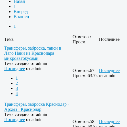
Назад
1
Вперед
В конец
1
Ответов /
Тема
Последнее
Просм.
Трансферы, заброска, такси в
Лаго Наки из Краснодара
микроавтобусами
Тема создана от
admin
Последнее
от
admin
Ответов:
67
Последнее
Просм.:
63.7к
от
admin
1
2
3
4
Трансферы, заброска Краснодар -
Архыз - Краснодар
Тема создана от
admin
Последнее
от
admin
Ответов:
58
Последнее
Просм.:
50.8к
от
admin