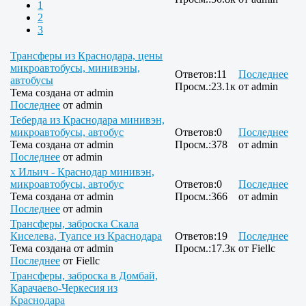
1
2
3
Трансферы из Краснодара, цены
микроавтобусы, минивэны,
Ответов:
11
Последнее
автобусы
Просм.:
23.1к
от
admin
Тема создана от
admin
Последнее
от
admin
Теберда из Краснодара минивэн,
микроавтобусы, автобус
Ответов:
0
Последнее
Тема создана от
admin
Просм.:
378
от
admin
Последнее
от
admin
х Ильич - Краснодар минивэн,
микроавтобусы, автобус
Ответов:
0
Последнее
Тема создана от
admin
Просм.:
366
от
admin
Последнее
от
admin
Трансферы, заброска Скала
Киселева, Туапсе из Краснодара
Ответов:
19
Последнее
Тема создана от
admin
Просм.:
17.3к
от
Fiellc
Последнее
от
Fiellc
Трансферы, заброска в Домбай,
Карачаево-Черкесия из
Краснодара