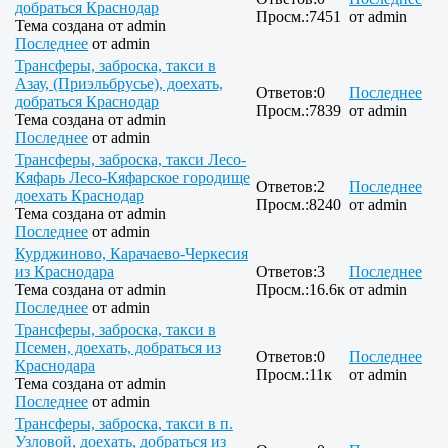
добраться Краснодар
Просм.:
7451
от
admin
Тема создана от
admin
Последнее
от
admin
Трансферы, заброска, такси в
Азау, (Приэльбрусье), доехать,
Ответов:
0
Последнее
добраться Краснодар
Просм.:
7839
от
admin
Тема создана от
admin
Последнее
от
admin
Трансферы, заброска, такси Лесо-
Кяфарь Лесо-Кяфарское городище
Ответов:
2
Последнее
доехать Краснодар
Просм.:
8240
от
admin
Тема создана от
admin
Последнее
от
admin
Курджиново, Карачаево-Черкесия
из Краснодара
Ответов:
3
Последнее
Тема создана от
admin
Просм.:
16.6к
от
admin
Последнее
от
admin
Трансферы, заброска, такси в
Псемен, доехать, добраться из
Ответов:
0
Последнее
Краснодара
Просм.:
11к
от
admin
Тема создана от
admin
Последнее
от
admin
Трансферы, заброска, такси в п.
Узловой, доехать, добраться из