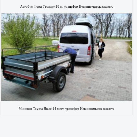
Автобус Форд Транзит 18 м, трансфер Невинномысск заказать
Минивэн Toyota Hiace 14 мест, трансфер Невинномысск заказать