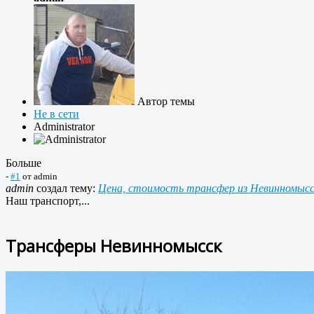
Автор темы
Не в сети
Administrator
Больше
-
#1
от
admin
admin
создал тему:
Цена, стоимость трансфер из Невинномыс
Наш транспорт,...
Трансферы Невинномысск