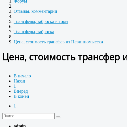
Форум
Отзывы, комментарии
Трансферы, заброска в горы
Трансферы, заброска
Цена, стоимость трансфер из Невинномысска
Цена, стоимость трансфер 
В начало
Назад
1
Вперед
В конец
1
admin